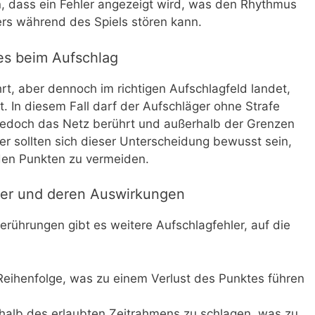
, dass ein Fehler angezeigt wird, was den Rhythmus
ers während des Spiels stören kann.
es beim Aufschlag
t, aber dennoch im richtigen Aufschlagfeld landet,
t. In diesem Fall darf der Aufschläger ohne Strafe
 jedoch das Netz berührt und außerhalb der Grenzen
eler sollten sich dieser Unterscheidung bewusst sein,
den Punkten zu vermeiden.
ler und deren Auswirkungen
erührungen gibt es weitere Aufschlagfehler, auf die
Reihenfolge, was zu einem Verlust des Punktes führen
rhalb des erlaubten Zeitrahmens zu schlagen, was zu