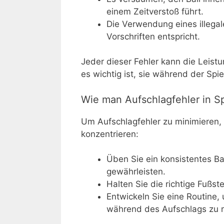
einem Zeitverstoß führt.
Die Verwendung eines illegal
Vorschriften entspricht.
Jeder dieser Fehler kann die Leist
es wichtig ist, sie während der Sp
Wie man Aufschlagfehler in S
Um Aufschlagfehler zu minimieren, s
konzentrieren:
Üben Sie ein konsistentes Ba
gewährleisten.
Halten Sie die richtige Fußst
Entwickeln Sie eine Routine,
während des Aufschlags zu r