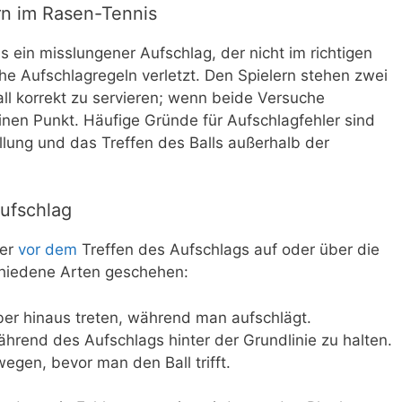
rn im Rasen-Tennis
ls ein misslungener Aufschlag, der nicht im richtigen
he Aufschlagregeln verletzt. Den Spielern stehen zwei
ll korrekt zu servieren; wenn beide Versuche
einen Punkt. Häufige Gründe für Aufschlagfehler sind
llung und das Treffen des Balls außerhalb der
Aufschlag
ler
vor dem
Treffen des Aufschlags auf oder über die
schiedene Arten geschehen:
ber hinaus treten, während man aufschlägt.
hrend des Aufschlags hinter der Grundlinie zu halten.
egen, bevor man den Ball trifft.