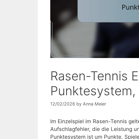
Rasen-Tennis Ei
Punktesystem, 
12/02/2026
by
Anna Meier
Im Einzelspiel im Rasen-Tennis gelt
Aufschlagfehler, die die Leistung u
Punktesystem ist um Punkte, Spiele 