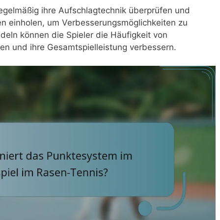
 regelmäßig ihre Aufschlagtechnik überprüfen und
en einholen, um Verbesserungsmöglichkeiten zu
ndeln können die Spieler die Häufigkeit von
ren und ihre Gesamtspielleistung verbessern.