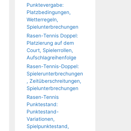
Punktevergabe:
Platzbedingungen,
Wetterregeln,
Spielunterbrechungen
Rasen-Tennis Doppel:
Platzierung auf dem
Court, Spielerrollen,
Aufschlagreihenfolge
Rasen-Tennis-Doppel:
Spielerunterbrechungen
, Zeitüberschreitungen,
Spielunterbrechungen
Rasen-Tennis
Punktestand:
Punktestand-
Variationen,
Spielpunktestand,