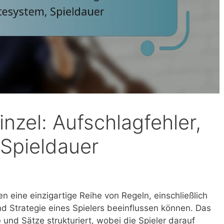
nzel: Aufschlagfehler,
Spieldauer
en eine einzigartige Reihe von Regeln, einschließlich
nd Strategie eines Spielers beeinflussen können. Das
und Sätze strukturiert, wobei die Spieler darauf