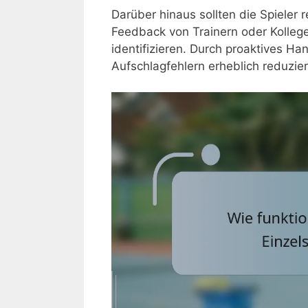
Darüber hinaus sollten die Spieler
Feedback von Trainern oder Kolleg
identifizieren. Durch proaktives Ha
Aufschlagfehlern erheblich reduzie