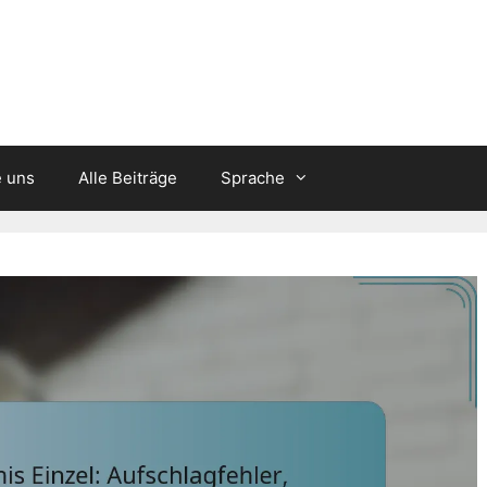
e uns
Alle Beiträge
Sprache