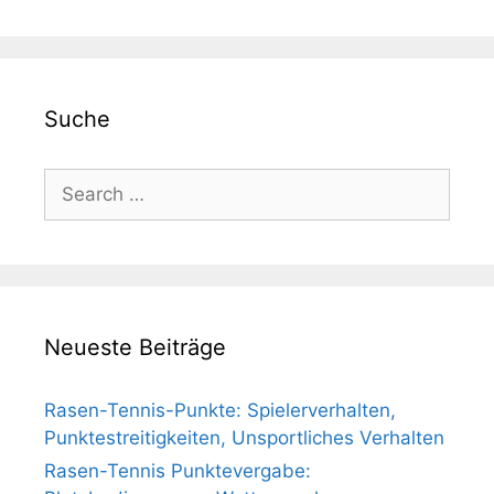
Suche
Search
for:
Neueste Beiträge
Rasen-Tennis-Punkte: Spielerverhalten,
Punktestreitigkeiten, Unsportliches Verhalten
Rasen-Tennis Punktevergabe: