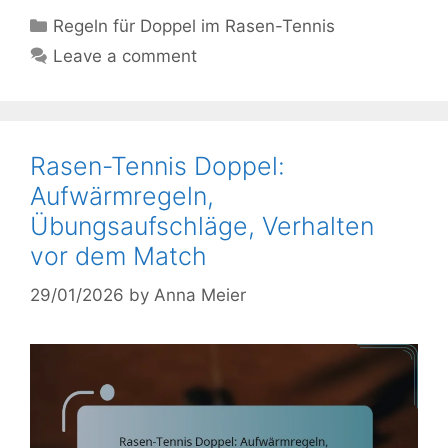
Categories
Regeln für Doppel im Rasen-Tennis
Leave a comment
Rasen-Tennis Doppel:
Aufwärmregeln,
Übungsaufschläge, Verhalten
vor dem Match
29/01/2026
by
Anna Meier