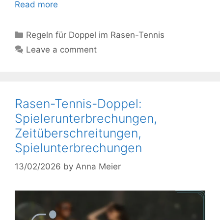
Read more
Categories
Regeln für Doppel im Rasen-Tennis
Leave a comment
Rasen-Tennis-Doppel:
Spielerunterbrechungen,
Zeitüberschreitungen,
Spielunterbrechungen
13/02/2026
by
Anna Meier