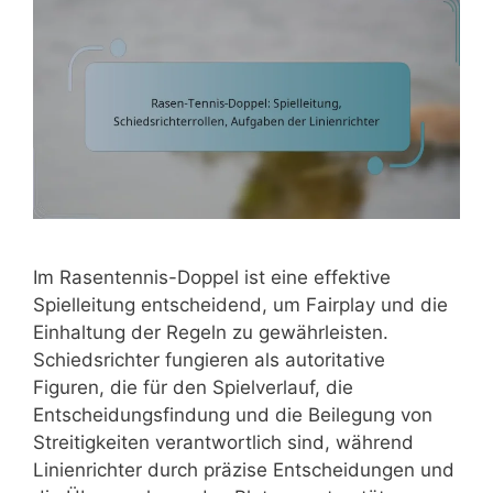
Im Rasentennis-Doppel ist eine effektive
Spielleitung entscheidend, um Fairplay und die
Einhaltung der Regeln zu gewährleisten.
Schiedsrichter fungieren als autoritative
Figuren, die für den Spielverlauf, die
Entscheidungsfindung und die Beilegung von
Streitigkeiten verantwortlich sind, während
Linienrichter durch präzise Entscheidungen und