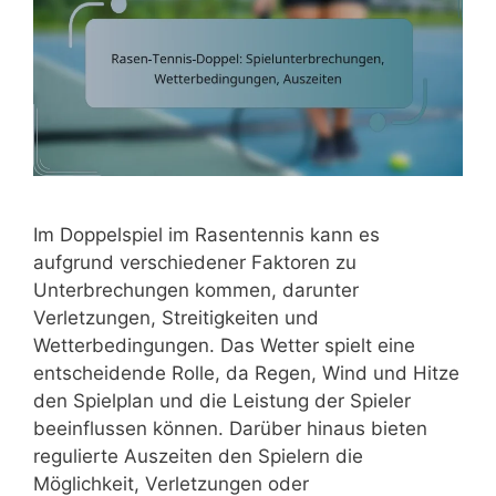
Im Doppelspiel im Rasentennis kann es
aufgrund verschiedener Faktoren zu
Unterbrechungen kommen, darunter
Verletzungen, Streitigkeiten und
Wetterbedingungen. Das Wetter spielt eine
entscheidende Rolle, da Regen, Wind und Hitze
den Spielplan und die Leistung der Spieler
beeinflussen können. Darüber hinaus bieten
regulierte Auszeiten den Spielern die
Möglichkeit, Verletzungen oder