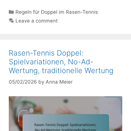
Categories
Regeln für Doppel im Rasen-Tennis
Leave a comment
Rasen-Tennis Doppel:
Spielvariationen, No-Ad-
Wertung, traditionelle Wertung
05/02/2026
by
Anna Meier