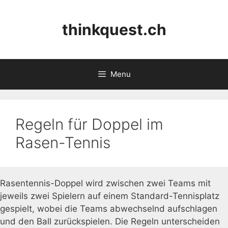
Skip
to
thinkquest.ch
content
Menu
Regeln für Doppel im
Rasen-Tennis
Rasentennis-Doppel wird zwischen zwei Teams mit
jeweils zwei Spielern auf einem Standard-Tennisplatz
gespielt, wobei die Teams abwechselnd aufschlagen
und den Ball zurückspielen. Die Regeln unterscheiden