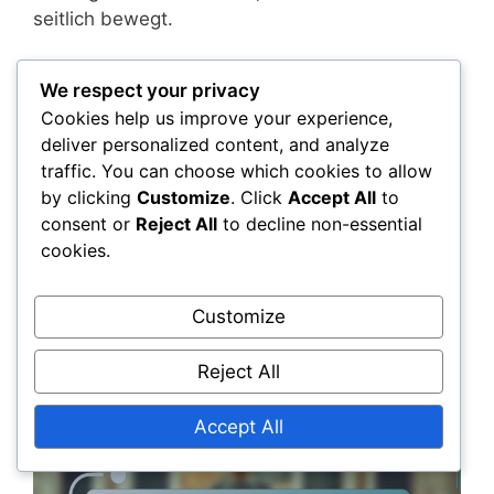
seitlich bewegt.
Leiterübung:
Fußgeschwindigkeit und
We respect your privacy
Agilität verbessern.
Cookies help us improve your experience,
Seitliche Shuffle-Übung:
Seitliche
deliver personalized content, and analyze
Bewegung verbessern.
traffic. You can choose which cookies to allow
Rückwärtsbewegungsübung:
Effektives
by clicking
Customize
. Click
Accept All
to
Rückwärtsbewegen üben.
consent or
Reject All
to decline non-essential
cookies.
Die Integration dieser Routinen in regelmäßige
Trainingseinheiten kann die Gesamtbewegung
Customize
eines Spielers erheblich verbessern, was zu
einer besseren Positionierung und schnelleren
Reject All
Reaktionen während der Spiele führt.
Accept All