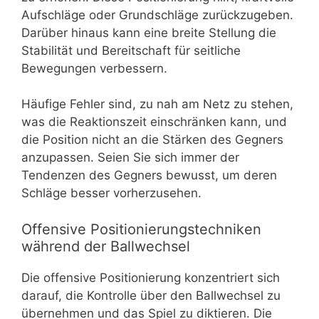
Aufschläge oder Grundschläge zurückzugeben.
Darüber hinaus kann eine breite Stellung die
Stabilität und Bereitschaft für seitliche
Bewegungen verbessern.
Häufige Fehler sind, zu nah am Netz zu stehen,
was die Reaktionszeit einschränken kann, und
die Position nicht an die Stärken des Gegners
anzupassen. Seien Sie sich immer der
Tendenzen des Gegners bewusst, um deren
Schläge besser vorherzusehen.
Offensive Positionierungstechniken
während der Ballwechsel
Die offensive Positionierung konzentriert sich
darauf, die Kontrolle über den Ballwechsel zu
übernehmen und das Spiel zu diktieren. Die