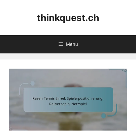
Skip
to
thinkquest.ch
content
Menu