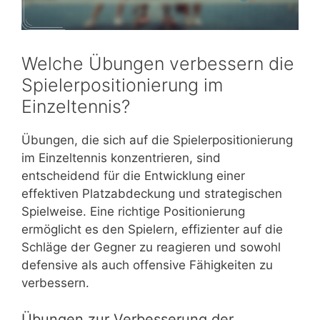
Welche Übungen verbessern die
Spielerpositionierung im
Einzeltennis?
Übungen, die sich auf die Spielerpositionierung
im Einzeltennis konzentrieren, sind
entscheidend für die Entwicklung einer
effektiven Platzabdeckung und strategischen
Spielweise. Eine richtige Positionierung
ermöglicht es den Spielern, effizienter auf die
Schläge der Gegner zu reagieren und sowohl
defensive als auch offensive Fähigkeiten zu
verbessern.
Übungen zur Verbesserung der