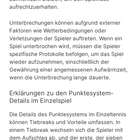
aufrechtzuerhalten.
Unterbrechungen können aufgrund externer
Faktoren wie Wetterbedingungen oder
Verletzungen der Spieler auftreten. Wenn ein
Spiel unterbrochen wird, müssen die Spieler
spezifische Protokolle befolgen, um das Spiel
wieder aufzunehmen, einschließlich der
Gewährung einer angemessenen Aufwärmzeit,
wenn die Unterbrechung lange dauerte.
Erklärungen zu den Punktesystem-
Details im Einzelspiel
Die Details des Punktesystems im Einzeltennis
können Tiebreaks und Vorteile umfassen. In
einem Tiebreak wechseln sich die Spieler mit
dem Aufschlag ab, und der erste, der sieben