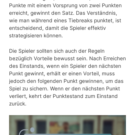
Punkte mit einem Vorsprung von zwei Punkten
erreicht, gewinnt den Satz. Das Verständnis,
wie man während eines Tiebreaks punktet, ist
entscheidend, damit die Spieler effektiv
strategisieren können.
Die Spieler sollten sich auch der Regeln
bezüglich Vorteile bewusst sein. Nach Erreichen
des Einstands, wenn ein Spieler den nächsten
Punkt gewinnt, erhält er einen Vorteil, muss
jedoch den folgenden Punkt gewinnen, um das
Spiel zu sichern. Wenn er den nächsten Punkt
verliert, kehrt der Punktestand zum Einstand
zurück.