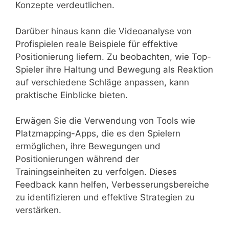
Konzepte verdeutlichen.
Darüber hinaus kann die Videoanalyse von
Profispielen reale Beispiele für effektive
Positionierung liefern. Zu beobachten, wie Top-
Spieler ihre Haltung und Bewegung als Reaktion
auf verschiedene Schläge anpassen, kann
praktische Einblicke bieten.
Erwägen Sie die Verwendung von Tools wie
Platzmapping-Apps, die es den Spielern
ermöglichen, ihre Bewegungen und
Positionierungen während der
Trainingseinheiten zu verfolgen. Dieses
Feedback kann helfen, Verbesserungsbereiche
zu identifizieren und effektive Strategien zu
verstärken.