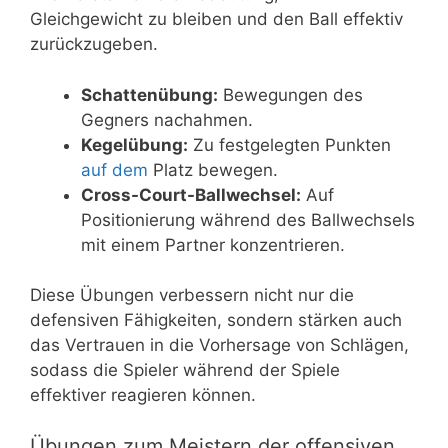
Gleichgewicht zu bleiben und den Ball effektiv
zurückzugeben.
Schattenübung:
Bewegungen des
Gegners nachahmen.
Kegelübung:
Zu festgelegten Punkten
auf dem
Platz bewegen.
Cross-Court-Ballwechsel:
Auf
Positionierung während des Ballwechsels
mit einem Partner konzentrieren.
Diese Übungen verbessern nicht nur die
defensiven Fähigkeiten, sondern stärken auch
das Vertrauen in die Vorhersage von Schlägen,
sodass die Spieler während der Spiele
effektiver reagieren können.
Übungen zum Meistern der offensiven