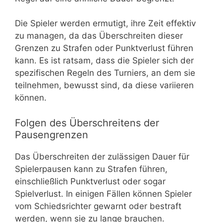
Die Spieler werden ermutigt, ihre Zeit effektiv
zu managen, da das Überschreiten dieser
Grenzen zu Strafen oder Punktverlust führen
kann. Es ist ratsam, dass die Spieler sich der
spezifischen Regeln des Turniers, an dem sie
teilnehmen, bewusst sind, da diese variieren
können.
Folgen des Überschreitens der
Pausengrenzen
Das Überschreiten der zulässigen Dauer für
Spielerpausen kann zu Strafen führen,
einschließlich Punktverlust oder sogar
Spielverlust. In einigen Fällen können Spieler
vom Schiedsrichter gewarnt oder bestraft
werden, wenn sie zu lange brauchen.