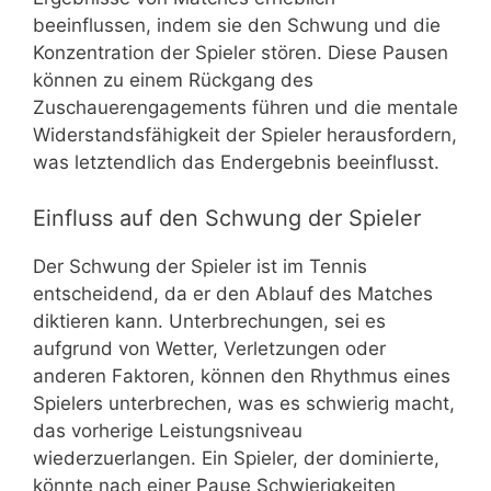
beeinflussen, indem sie den Schwung und die
Konzentration der Spieler stören. Diese Pausen
können zu einem Rückgang des
Zuschauerengagements führen und die mentale
Widerstandsfähigkeit der Spieler herausfordern,
was letztendlich das Endergebnis beeinflusst.
Einfluss auf den Schwung der Spieler
Der Schwung der Spieler ist im Tennis
entscheidend, da er den Ablauf des Matches
diktieren kann. Unterbrechungen, sei es
aufgrund von Wetter, Verletzungen oder
anderen Faktoren, können den Rhythmus eines
Spielers unterbrechen, was es schwierig macht,
das vorherige Leistungsniveau
wiederzuerlangen. Ein Spieler, der dominierte,
könnte nach einer Pause Schwierigkeiten