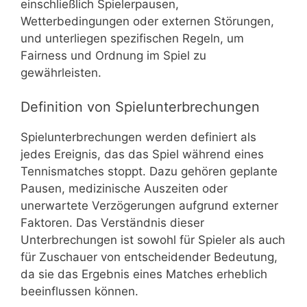
einschließlich Spielerpausen,
Wetterbedingungen oder externen Störungen,
und unterliegen spezifischen Regeln, um
Fairness und Ordnung im Spiel zu
gewährleisten.
Definition von Spielunterbrechungen
Spielunterbrechungen werden definiert als
jedes Ereignis, das das Spiel während eines
Tennismatches stoppt. Dazu gehören geplante
Pausen, medizinische Auszeiten oder
unerwartete Verzögerungen aufgrund externer
Faktoren. Das Verständnis dieser
Unterbrechungen ist sowohl für Spieler als auch
für Zuschauer von entscheidender Bedeutung,
da sie das Ergebnis eines Matches erheblich
beeinflussen können.