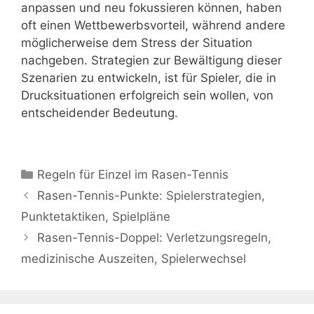
anpassen und neu fokussieren können, haben
oft einen Wettbewerbsvorteil, während andere
möglicherweise dem Stress der Situation
nachgeben. Strategien zur Bewältigung dieser
Szenarien zu entwickeln, ist für Spieler, die in
Drucksituationen erfolgreich sein wollen, von
entscheidender Bedeutung.
Categories
Regeln für Einzel im Rasen-Tennis
Rasen-Tennis-Punkte: Spielerstrategien,
Punktetaktiken, Spielpläne
Rasen-Tennis-Doppel: Verletzungsregeln,
medizinische Auszeiten, Spielerwechsel