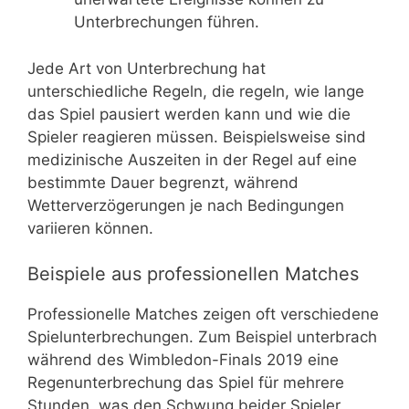
Unterbrechungen führen.
Jede Art von Unterbrechung hat
unterschiedliche Regeln, die regeln, wie lange
das Spiel pausiert werden kann und wie die
Spieler reagieren müssen. Beispielsweise sind
medizinische Auszeiten in der Regel auf eine
bestimmte Dauer begrenzt, während
Wetterverzögerungen je nach Bedingungen
variieren können.
Beispiele aus professionellen Matches
Professionelle Matches zeigen oft verschiedene
Spielunterbrechungen. Zum Beispiel unterbrach
während des Wimbledon-Finals 2019 eine
Regenunterbrechung das Spiel für mehrere
Stunden, was den Schwung beider Spieler