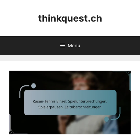
Skip
to
thinkquest.ch
content
Menu