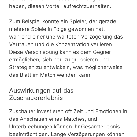
haben, diesen Vorteil aufrechtzuerhalten.
Zum Beispiel könnte ein Spieler, der gerade
mehrere Spiele in Folge gewonnen hat,
während einer unerwarteten Verzögerung das
Vertrauen und die Konzentration verlieren.
Diese Verschiebung kann es dem Gegner
ermöglichen, sich neu zu gruppieren und
Strategien zu entwickeln, was möglicherweise
das Blatt im Match wenden kann.
Auswirkungen auf das
Zuschauererlebnis
Zuschauer investieren oft Zeit und Emotionen in
das Anschauen eines Matches, und
Unterbrechungen können ihr Gesamterlebnis
beeinträchtigen. Lange Verzögerungen können