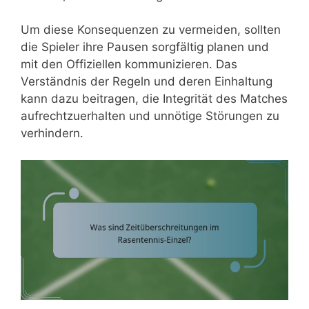
Um diese Konsequenzen zu vermeiden, sollten
die Spieler ihre Pausen sorgfältig planen und
mit den Offiziellen kommunizieren. Das
Verständnis der Regeln und deren Einhaltung
kann dazu beitragen, die Integrität des Matches
aufrechtzuerhalten und unnötige Störungen zu
verhindern.