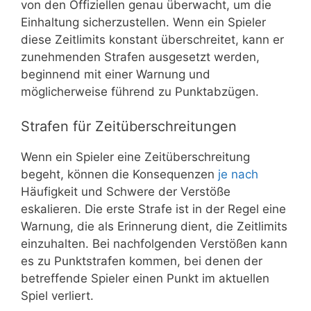
von den Offiziellen genau überwacht, um die
Einhaltung sicherzustellen. Wenn ein Spieler
diese Zeitlimits konstant überschreitet, kann er
zunehmenden Strafen ausgesetzt werden,
beginnend mit einer Warnung und
möglicherweise führend zu Punktabzügen.
Strafen für Zeitüberschreitungen
Wenn ein Spieler eine Zeitüberschreitung
begeht, können die Konsequenzen
je nach
Häufigkeit und Schwere der Verstöße
eskalieren. Die erste Strafe ist in der Regel eine
Warnung, die als Erinnerung dient, die Zeitlimits
einzuhalten. Bei nachfolgenden Verstößen kann
es zu Punktstrafen kommen, bei denen der
betreffende Spieler einen Punkt im aktuellen
Spiel verliert.