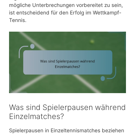
mögliche Unterbrechungen vorbereitet zu sein,
ist entscheidend für den Erfolg im Wettkampf-
Tennis.
Was sind Spielerpausen während
Einzelmatches?
Spielerpausen in Einzeltennismatches beziehen